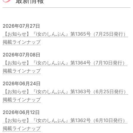
最新情報
2026年07月27日
【お知らせ】『i女のしんぶん』第1365号（7月25日発行）
掲載ラインナップ
2026年07月08日
【お知らせ】『i女のしんぶん』第1364号（7月10日発行）
掲載ラインナップ
2026年06月24日
【お知らせ】『i女のしんぶん』第1363号（6月25日発行）
掲載ラインナップ
2026年06月12日
【お知らせ】『i女のしんぶん』第1362号（6月10日発行）
掲載ラインナップ